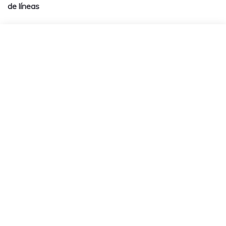
de
de líneas
entradas