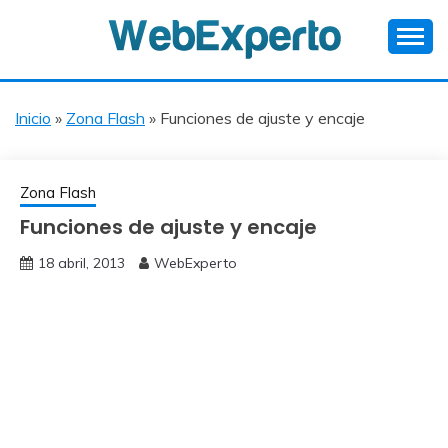
Skip
to
content
Ayuda a Webmasters en Español
WEBEXPERTO
Inicio
»
Zona Flash
»
Funciones de ajuste y encaje
Zona Flash
Funciones de ajuste y encaje
18 abril, 2013
WebExperto