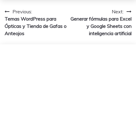
Navegación
Previous:
Next:
Temas WordPress para
Generar fórmulas para Excel
de
Ópticas y Tienda de Gafas o
y Google Sheets con
entradas
Anteojos
inteligencia artificial