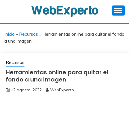
Skip
to
content
Ayuda a Webmasters en Español
WEBEXPERTO
Inicio
»
Recursos
»
Herramientas online para quitar el fondo
a una imagen
Recursos
Herramientas online para quitar el
fondo a una imagen
12 agosto, 2022
WebExperto