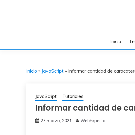
Skip
to
content
Ayuda a Webmasters en Español
WEBEXPERTO
Inicio
Te
Inicio
»
JavaScript
»
Informar cantidad de caracate
JavaScript
Tutoriales
Informar cantidad de ca
27 marzo, 2021
WebExperto