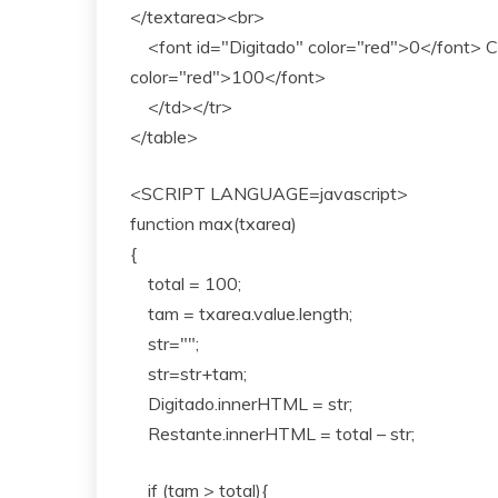
</textarea><br>
<font id="Digitado" color="red">0</font> Ca
color="red">100</font>
</td></tr>
</table>
<SCRIPT LANGUAGE=javascript>
function max(txarea)
{
total = 100;
tam = txarea.value.length;
str="";
str=str+tam;
Digitado.innerHTML = str;
Restante.innerHTML = total – str;
if (tam > total){