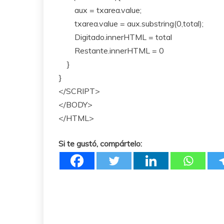
aux = txarea.value;
txarea.value = aux.substring(0,total);
Digitado.innerHTML = total
Restante.innerHTML = 0
}
}
</SCRIPT>
</BODY>
</HTML>
Si te gustó, compártelo: