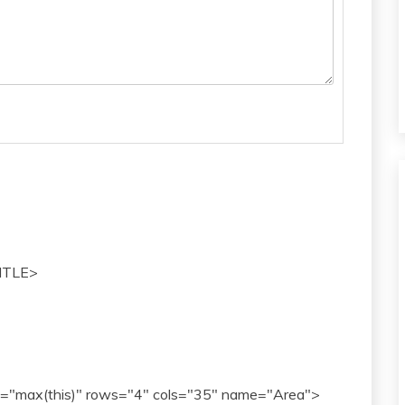
TITLE>
="max(this)" rows="4" cols="35" name="Area">