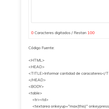
0
Caracteres digitados / Restan
100
Código Fuente:
<HTML>
<HEAD>
<TITLE>Informar cantidad de caracateres</
</HEAD>
<BODY>
<table>
<tr><td>
<textarea onkeyup="max(this)" onkeypress