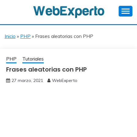
Skip
to
content
Ayuda a Webmasters en Español
WEBEXPERTO
Inicio
»
PHP
»
Frases aleatorias con PHP
PHP
Tutoriales
Frases aleatorias con PHP
27 marzo, 2021
WebExperto