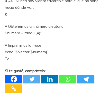
4 => “Nunca hay viento favorable para el que no sabe
hacia dónde va.”,
);
// Obtenemos un número aleatorio
$numero = rand(1,4);
// Imprimimos la frase
echo “$vector[$numero]”;
?>
Si te gustó, compártelo: