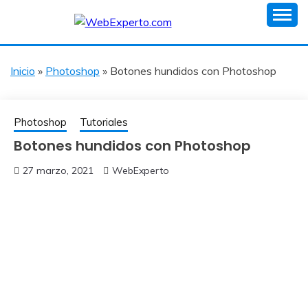
Skip
to
Ayuda a Webmasters en Español
content
WEBEXPERTO
Inicio
»
Photoshop
»
Botones hundidos con Photoshop
Photoshop
Tutoriales
Botones hundidos con Photoshop
27 marzo, 2021
WebExperto